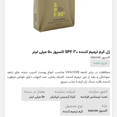
ژل کرم ترمیم کننده SPF 30 اکسپوز ۵۰ میلی لیتر
اکسپوز expose
تاریخ انقضا:
محافظت در برابر اشعه UVA/UVB مناسب انواع پوست آسیب دیده، جای زخم،
سوختگی و بعد از لیزر ترمیم کننده، التیام بخش، ضد التهاب دارای خواص مرطوب
کننده بافت سبک ژل کرم با جذب سریع
کشور سازنده
شرکت سازنده
مقدار در بسته
تحت لیسانس فرانسه
کیانا آرسیس ایرانیان
50 میلی لیتر
برند
نوع محصول
اکسپوز expose
کرم ترمیم کننده