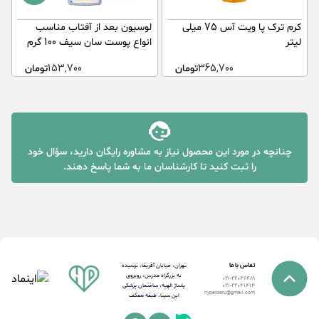
کرم ترک پا ویت آس 75 میلی
لوسیون بعد از آفتاب مناسب
ک
لیتر
انواع پوست سان سیف 100 گرم
50
365,700
تومان
153,700
تومان
چنانچه در مورد این محصول نیاز به مشاوره رایگان دارید، سؤال خود
را ثبت کنید تا کارشناسان ما به شما پاسخ دهند.
تماس با ما
تهران، خیابان آفریقا، نرسیده
به بزرگراه مدرس، روبروی
021-22046489
پاساژ الهیه، ساختمان پزشکی
021-22041414
hyperdaru@gmail.com
ابن سینا، طبقه همکف