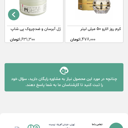
کرم روز الارو 50 میلی لیتر
ژل آبرسان و ضدچروک پی شاپ
ل
ک
1,478,000
تومان
1,631,300
تومان
چنانچه در مورد این محصول نیاز به مشاوره رایگان دارید، سؤال خود
را ثبت کنید تا کارشناسان ما به شما پاسخ دهند.
تماس با ما
تهران، خیابان آفریقا، نرسیده