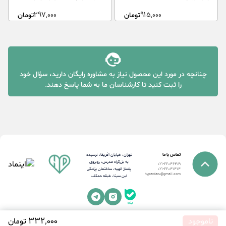
915,000
تومان
297,000
تومان
چنانچه در مورد این محصول نیاز به مشاوره رایگان دارید، سؤال خود
را ثبت کنید تا کارشناسان ما به شما پاسخ دهند.
تماس با ما
تهران، خیابان آفریقا، نرسیده
به بزرگراه مدرس، روبروی
021-22046489
پاساژ الهیه، ساختمان پزشکی
021-22041414
hyperdaru@gmail.com
ابن سینا، طبقه همکف
ناموجود
332٬000 تومان
2025©
تمامی حقوق این وبسایت برای داروخانه اینترنتی هایپردارو محفوظ است.