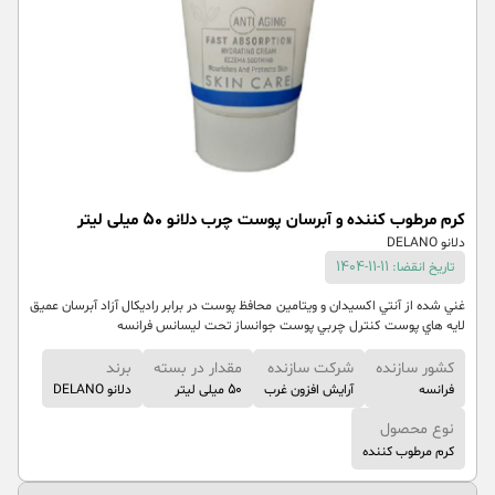
كرم مرطوب كننده و آبرسان پوست چرب دلانو 50 میلی لیتر
دلانو DELANO
تاریخ انقضا: 11-11-1404
غني شده از آنتي اكسيدان و ويتامين محافظ پوست در برابر راديكال آزاد آبرسان عميق
لايه هاي پوست كنترل چربي پوست جوانساز تحت لیسانس فرانسه
کشور سازنده
شرکت سازنده
مقدار در بسته
برند
فرانسه
آرایش افزون غرب
50 میلی لیتر
دلانو DELANO
نوع محصول
کرم مرطوب کننده