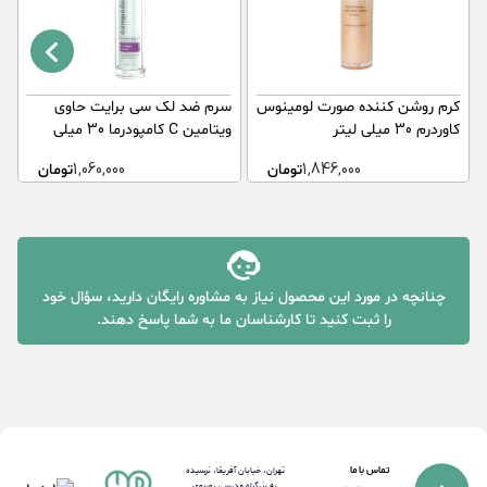
کرم روشن کننده صورت لومینوس
سرم ضد لک سی برایت حاوی
س
کاوردرم 30 میلی لیتر
ویتامین C کامپودرما 30 میلی
ک
لیتر
1,846,000
تومان
1,060,000
تومان
چنانچه در مورد این محصول نیاز به مشاوره رایگان دارید، سؤال خود
را ثبت کنید تا کارشناسان ما به شما پاسخ دهند.
تماس با ما
تهران، خیابان آفریقا، نرسیده
به بزرگراه مدرس، روبروی