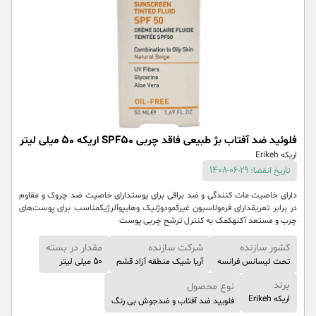
فلوئید ضد آفتاب بژ طبیعی فاقد چربی SPF50 اریکه 50 میلی لیتر
اریکه Erikeh
تاریخ انقضا: 29-06-1408
دارای خاصیت مات کنندگی و ضد براقی برای پوستدارای خاصیت ضد چروک و مقاوم
در برابر تعریقدارای فرمولاسیون غیرکمودوژنیک و‌هایپوآلرژیکمناسب برای پوست‌های
چرب و مستعد آکنهکمک به کنترل ترشح چربی پوست
کشور سازنده
شرکت سازنده
مقدار در بسته
تحت لیسانس فرانسه
آریا شیک منطقه آزاد قشم
50 میلی لیتر
برند
نوع محصول
اریکه Erikeh
فلویید ضد آفتاب و ضدجوش بی رنگ