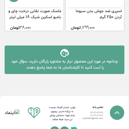
اسپری ضد جوش بدن سبوما
ماسک صورت نقابی درخت چای و
آردن 250 گرم
بامبو اسکین شیک 18 میلی لیتر
گ
1,299,000
تومان
38,000
تومان
چنانچه در مورد این محصول نیاز به مشاوره رایگان دارید، سؤال خود
را ثبت کنید تا کارشناسان ما به شما پاسخ دهند.
تماس با ما
تهران، خیابان آفریقا، نرسیده
به بزرگراه مدرس، روبروی
021-22046489
پاساژ الهیه، ساختمان پزشکی
021-22041414
hyperdaru@gmail.com
ابن سینا، طبقه همکف