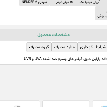
آريان كيميا تک
50 میلی لیتر
نئودرم NEUDERM
ب رنگی
مشخصات محصول
شرایط نگهداری
موارد مصرف
گروه مصرف
رابن حاوی فیلتر های وسیع ضد اشعه UVA و UVB