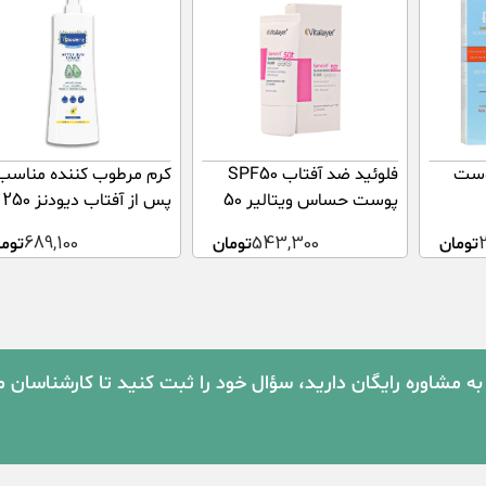
وست
فلوئید ضد آفتاب SPF50
کرم مرطوب کننده مناسب
پوست حساس ویتالیر 50
پس از آفتاب دیودنز 250
میلی لیتر
میلی لیتر
تومان
543,300
تومان
689,100
توما
به مشاوره رایگان دارید، سؤال خود را ثبت کنید تا کارشناسان 