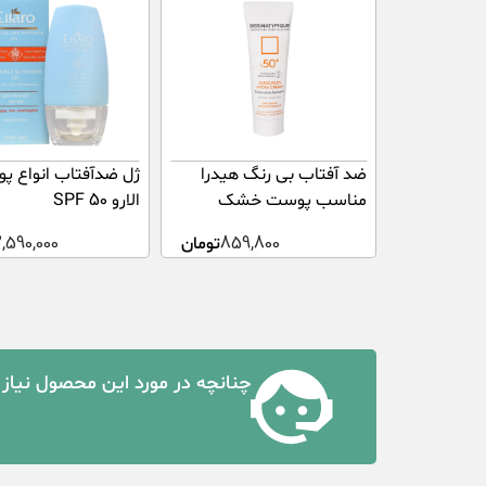
ضد آفتاب بی رنگ هیدرا
ژل ضدآفتاب انواع پ
مناسب پوست خشک
الارو SPF 50
+SPF50 درماتیپیک 50
859,800
تومان
2,590,000
میلی لیتر
چنانچه در مورد این محصول نیاز 