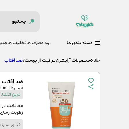
دسته بندی ها
زود مصرف ها
تخفیف ها
جدید
خانه
محصولات آرایشی
مراقبت از پوست
ضد آفتاب
ضد آفتاب فاقد
نئودرم NEUDERM
تاریخ انقضا:
محافظت در بر
رطوبت رسان 
کشور سازند