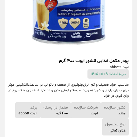
پودر مکمل غذایی انشور ابوت 400 گرم
ابوت abbott
تاریخ انقضا: 09-05-1405
مناسب افراد ضعیف و کم انرژیجلوگیری از ضعف و ناتوانی در سالمندانترکیبی موثر
برای بانوان باردار و شیردهبهبود سیستم ایمنی بدن و عملکرد استخوان هاتسریع در
وزن گیری در افراد
کشور سازنده
شرکت سازنده
مقدار در بسته
برند
هلند
ابوت
400 گرم
ابوت abbott
نوع محصول
غذای کمکی