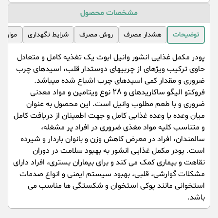
مشخصات محصول
توضیحات
هشدار مصرف
روش مصرف
شرایط نگهداری
موارد 
پودر مکمل غذایی انشور وانیل ابوت یک تغذیه کامل و متعادل
حاوی ترکیب ویژهای از چربیهای دوستدار قلب، اسیدهای چرب
ضروری و مقدار کمی اسیدهای چرب اشباع شده میباشد.
فروکتو الیگو ساکاریدهای و 28 نوع ویتامین و مواد معدنی
ضروری و با طعم مطلوب وانیل است. این محصول به عنوان
میان وعده یا وعده غذایی کامل و جهت اطمینان از دریافت کامل
و متناسب کلیه مواد مغذی ضروری در افراد پر مشغله،
سالمندان، افراد در معرض کاهش وزن و بانوان باردار و شیرده
است. پودر مکمل غذایی انشور به بهبود سلامت در دوران
نقاهت و بیماری کمک می کند و برای بیماران بستری، افراد دارای
مشکلات گوارشی، قلبی، بهبود سیستم ایمنی و انواع صدمات
استخوانی مانند پوکی استخوان و شکستگی ها مناسب می
باشد.