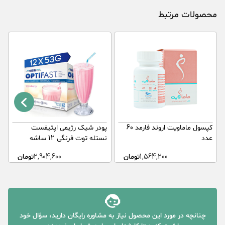
محصولات مرتبط
کپسول ماماویت اروند فارمد 60
پودر شیک رژیمی اپتیفست
ا
عدد
نستله توت فرنگی 12 ساشه
6 
1,564,200
تومان
2,904,600
تومان
چنانچه در مورد این محصول نیاز به مشاوره رایگان دارید، سؤال خود