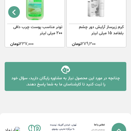
کرم زیرساز آرایش دور چشم
تونر مناسب پوست چرب دافی
ب
بلفامد 15 میلی لیتر
200 میلی لیتر
ک
279,300
تومان
237,000
تومان
چنانچه در مورد این محصول نیاز به مشاوره رایگان دارید، سؤال خود
را ثبت کنید تا کارشناسان ما به شما پاسخ دهند.
تماس با ما
تهران، خیابان آفریقا، نرسیده
به بزرگراه مدرس، روبروی
021-22046489