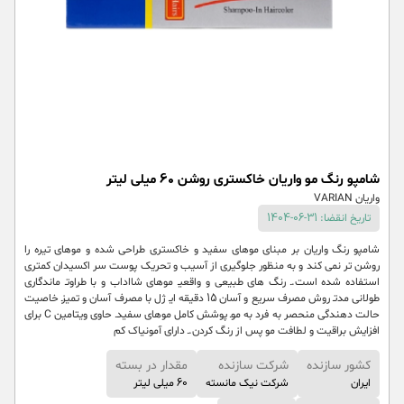
شامپو رنگ مو واریان خاکستری روشن 60 میلی لیتر
واریان VARIAN
تاریخ انقضا: 31-06-1404
شامپو رنگ واریان بر مبنای موهای سفید و خاکستری طراحی شده و موهای تیره را
روشن تر نمی کند و به منظور جلوگیری از آسیب و تحریک پوست سر اکسیدان کمتری
استفاده شده است.ـ رنگ های طبیعی و واقعیـ موهای شااداب و با طراوتـ ماندگاری
طولانی مدتـ روش مصرف سریع و آسان 15 دقیقه ایـ ژل با مصرف آسان و تمیزـ خاصیت
حالت دهندگی منحصر به فرد به موـ پوشش کامل موهای سفیدـ حاوی ویتامین C برای
افزایش براقیت و لطافت مو پس از رنگ کردن.ـ دارای آمونیاک کم
کشور سازنده
شرکت سازنده
مقدار در بسته
ایران
شرکت نیک مانسته
60 میلی لیتر