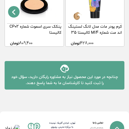
کرم پودر مات مدل لانگ لستینگ
پنکک سری اسموث شماره CP02
ژ
اند مت شماره M14 کالیستا 35
کالیستا
میلی لیتر
م
428,000
تومان
809,400
تومان
چنانچه در مورد این محصول نیاز به مشاوره رایگان دارید، سؤال خود
را ثبت کنید تا کارشناسان ما به شما پاسخ دهند.
تماس با ما
تهران، خیابان آفریقا، نرسیده
به بزرگراه مدرس، روبروی
021-22046489