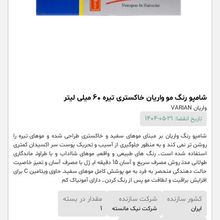
شامپو رنگ مو واریان خاکستری تیره 60 میلی لیتر
واریان VARIAN
تاریخ انقضا: 31-05-1404
شامپو رنگ واریان بر مبنای موهای سفید و خاکستری طراحی شده و موهای تیره را
روشن تر نمی کند و به منظور جلوگیری از آسیب و تحریک پوست سر اکسیدان کمتری
استفاده شده است.ـ رنگ های طبیعی و واقعیـ موهای شااداب و با طراوتـ ماندگاری
طولانی مدتـ روش مصرف سریع و آسان 15 دقیقه ایـ ژل با مصرف آسان و تمیزـ خاصیت
حالت دهندگی منحصر به فرد به موـ پوشش کامل موهای سفیدـ حاوی ویتامین C برای
افزایش براقیت و لطافت مو پس از رنگ کردن.ـ دارای آمونیاک کم
کشور سازنده
شرکت سازنده
مقدار در بسته
ایران
شرکت نیک مانسته
1