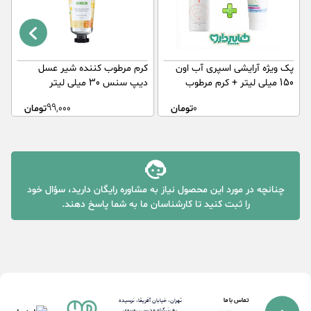
پک ویژه آرایشی اسپری آب اون
کرم مرطوب کننده شیر عسل
ک
150 میلی لیتر + کرم مرطوب
دیپ سنس 30 میلی لیتر
ف
کننده قوی صورت لایسل
0
تومان
99,000
تومان
چنانچه در مورد این محصول نیاز به مشاوره رایگان دارید، سؤال خود
را ثبت کنید تا کارشناسان ما به شما پاسخ دهند.
تماس با ما
تهران، خیابان آفریقا، نرسیده
به بزرگراه مدرس، روبروی