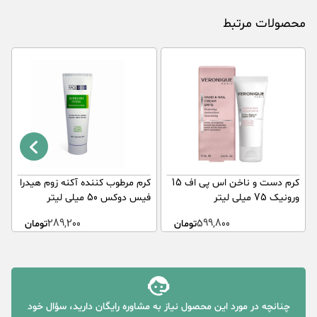
محصولات مرتبط
کرم دست و ناخن اس پی اف 15
کرم مرطوب کننده آکنه زوم هیدرا
ک
ورونیک 75 میلی لیتر
فیس دوکس 50 میلی لیتر
م
599,800
تومان
289,200
تومان
75
چنانچه در مورد این محصول نیاز به مشاوره رایگان دارید، سؤال خود