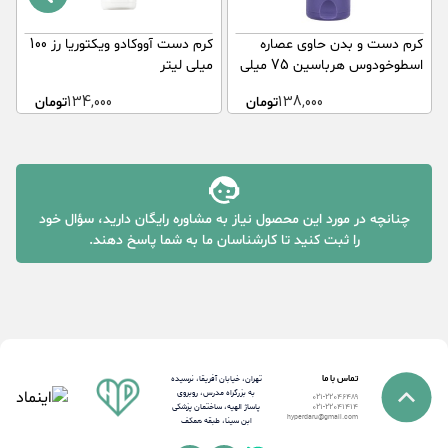
کرم دست و بدن حاوی عصاره
کرم دست آووکادو ویکتوریا رز 100
اسطوخودوس هرباسین 75 میلی
میلی لیتر
ل
لیتر
138,000
تومان
134,000
تومان
چنانچه در مورد این محصول نیاز به مشاوره رایگان دارید، سؤال خود
را ثبت کنید تا کارشناسان ما به شما پاسخ دهند.
تماس با ما
تهران، خیابان آفریقا، نرسیده
به بزرگراه مدرس، روبروی
021-22046489
پاساژ الهیه، ساختمان پزشکی
021-22041414
hyperdaru@gmail.com
ابن سینا، طبقه همکف