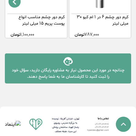
کرم دور چشم 6 در 1 ام کیو 30
کرم دور چشم مناسب انواع
ک
میلی لیتر
پوست پریم 15 میلی لیتر
15
787,000
تومان
1,100,000
تومان
چنانچه در مورد این محصول نیاز به مشاوره رایگان دارید، سؤال خود
را ثبت کنید تا کارشناسان ما به شما پاسخ دهند.
تماس با ما
تهران، خیابان آفریقا، نرسیده
به بزرگراه مدرس، روبروی
021-22046489
پاساژ الهیه، ساختمان پزشکی
021-22041414
hyperdaru@gmail.com
ابن سینا، طبقه همکف