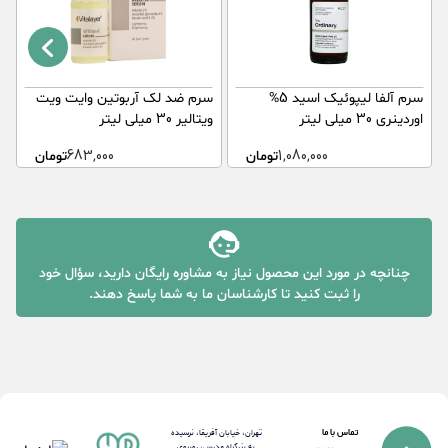
سرم آلفا لیپوئیک اسید 5%
سرم ضد لک آربوتین وایت ویت
ف
اوردینری 30 میلی لیتر
ویتالیر 30 میلی لیتر
ص
1,080,000
تومان
683,000
تومان
چنانچه در مورد این محصول نیاز به مشاوره رایگان دارید، سؤال خود
را ثبت کنید تا کارشناسان ما به شما پاسخ دهند.
تماس با ما
تهران، خیابان آفریقا، نرسیده
به بزرگراه مدرس، روبروی