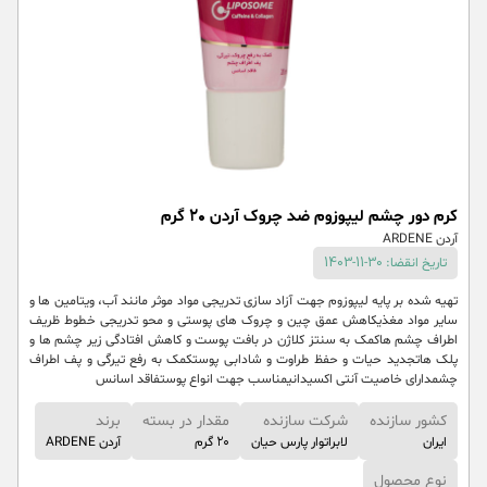
کرم دور چشم لیپوزوم ضد چروک آردن ۲۰ گرم
آردن ARDENE
تاریخ انقضا: 30-11-1403
تهیه شده بر پایه لیپوزوم جهت آزاد سازی تدریجی مواد موثر مانند آب، ویتامین ها و
سایر مواد مغذیکاهش عمق چین و چروک های پوستی و محو تدریجی خطوط ظریف
اطراف چشم هاکمک به سنتز کلاژن در بافت پوست و کاهش افتادگی زیر چشم ها و
پلک هاتجدید حیات و حفظ طراوت و شادابی پوستکمک به رفع تیرگی و پف اطراف
چشمدارای خاصیت آنتی اکسیدانیمناسب جهت انواع پوستفاقد اسانس
کشور سازنده
شرکت سازنده
مقدار در بسته
برند
ایران
لابراتوار پارس حیان
۲۰ گرم
آردن ARDENE
نوع محصول