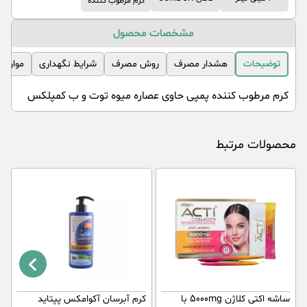
کرم مرطوب کننده
مشخصات محصول
توضیحات
هشدار مصرف
روش مصرف
شرایط نگهداری
موارد 
کرم مرطوب کننده پمپی حاوی عصاره میوه توت و ب کمپلکس
محصولات مرتبط
ساشه اکتی کلاژن 5000mg با
کرم آبرسان آکوامکس پپتاید
س