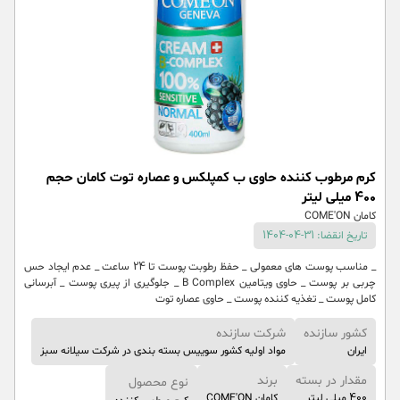
کرم مرطوب کننده حاوی ب کمپلکس و عصاره توت کامان حجم
400 میلی لیتر
کامان COME'ON
تاریخ انقضا: 31-04-1404
_ مناسب پوست های معمولی _ حفظ رطوبت پوست تا 24 ساعت _ عدم ایجاد حس
چربی بر پوست _ حاوی ویتامین B Complex _ جلوگیری از پیری پوست _ آبرسانی
کامل پوست _ تغذیه کننده پوست _ حاوی عصاره توت
کشور سازنده
شرکت سازنده
ایران
مواد اولیه کشور سوییس بسته بندی در شرکت سیلانه سبز
مقدار در بسته
برند
نوع محصول
400 میلی لیتر
کامان COME'ON