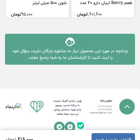
طعم Berrry ابیان دارو 20 عدد
شون 500 میلی لیتر
30
1,601,600
تومان
95,000
تومان
چنانچه در مورد این محصول نیاز به مشاوره رایگان دارید، سؤال خود
را ثبت کنید تا کارشناسان ما به شما پاسخ دهند.
تماس با ما
تهران، خیابان آفریقا، نرسیده
به بزرگراه مدرس، روبروی
021-22046489
پاساژ الهیه، ساختمان پزشکی
021-22041414
hyperdaru@gmail.com
ابن سینا، طبقه همکف
618٬000 تومان
افزودن به سبد خرید