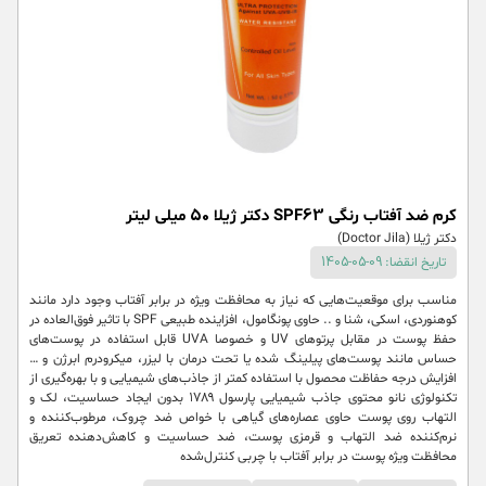
کرم ضد آفتاب رنگی SPF63 دکتر ژیلا 50 میلی لیتر
دکتر ژیلا (Doctor Jila)
تاریخ انقضا: 09-05-1405
مناسب برای موقعیت‌هایی که نیاز به محافظت ویژه در برابر آفتاب وجود دارد مانند
کوهنوردی، اسکی، شنا و .. حاوی پونگامول، افزاینده طبیعی SPF با تاثیر فوق‌العاده در
حفظ پوست در مقابل پرتوهای UV و خصوصا UVA قابل استفاده در پوست‌های
حساس مانند پوست‌های پیلینگ شده یا تحت درمان با لیزر، میکرودرم ابرژن و …
افزایش درجه حفاظت محصول با استفاده کمتر از جاذب‌های شیمیایی و با بهره‌گیری از
تکنولوژی نانو محتوی جاذب شیمیایی پارسول ۱۷۸۹ بدون ایجاد حساسیت، لک و
التهاب روی پوست حاوی عصاره‌های گیاهی با خواص ضد چروک، مرطوب‌کننده و
نرم‌کننده ضد التهاب و قرمزی پوست، ضد حساسیت و کاهش‌دهنده تعریق
محافظت ویژه پوست در برابر آفتاب با چربی کنترل‌شده