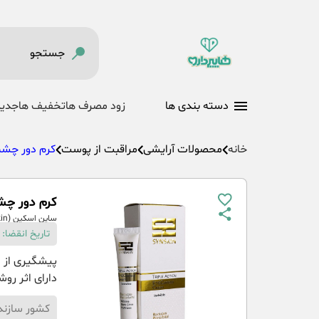
دسته بندی ها
زود مصرف ها
تخفیف ها
جدید
خانه
محصولات آرایشی
مراقبت از پوست
کرم دور چش
کرم دور چشم سه
ساین اسکین (Syn Skin)
تاریخ انقضا: 30-08-1404
پیشگیری از 
دارای اثر ر
کشور سازند