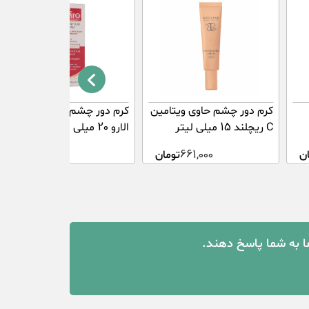
کرم دور چشم حاوی ویتامین
کرم دور چشم آنتی ایجینگ
C ریچلند 15 میلی لیتر
الارو 20 میلی لیتر
ن
661,000
تومان
860,000
تومان
ما به شما پاسخ دهند.