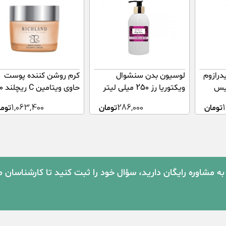
درازوم
لوسیون بدن سنشوال
کرم روشن کننده پوست
فیس
ویکتوریا رز 250 میلی لیتر
حاوی ویتا
میلی لیتر
تومان
286,000
تومان
1,063,400
توما
به مشاوره رایگان دارید، سؤال خود را ثبت کنید تا کارشناسان 