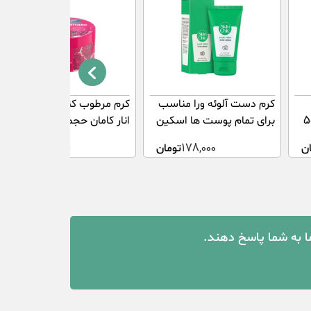
کرم دست آلوئه ورا مناسب
کرم مرطوب کننده کاسه ای
مین C ریچلند 50
برای تمام پوست ها اسکین
انار کامان حجم 250 میلی
شیک 75 میلی لیتر
لیتر
ن
178,000
تومان
297,000
تومان
ما به شما پاسخ دهند.