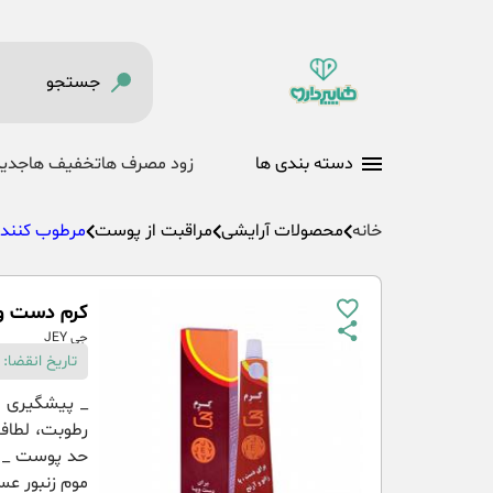
دسته بندی ها
زود مصرف ها
تخفیف ها
جدید
خانه
محصولات آرایشی
مراقبت از پوست
مرطوب کننده
کرم دست و پا جی 0
جی JEY
تاریخ انقضا: 31-04-1404
_ پیشگیری و
رطوبت، لطاف
حد پوست _ م
موم زنبور عس