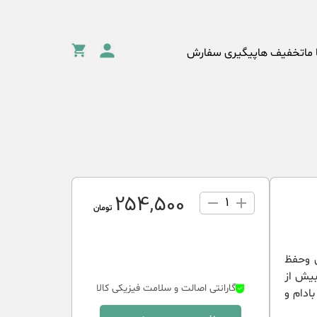
 ما
تخفیف ها
پیگیری سفارش
254٬500
1
تومان
ی وحفظ
بیش از
گارانتی اصالت و سلامت فیزیکی کالا
دام و