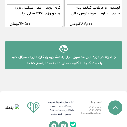
لوسیون و مرطوب کننده بدن
کرم آبرسان مدل میکس بری
ک
حاوی عصاره اسطوخودوس دافی
هندولوژی 325 میلی لیتر
470 میلی لیتر
ل
287,000
تومان
94,500
تومان
چنانچه در مورد این محصول نیاز به مشاوره رایگان دارید، سؤال خود
را ثبت کنید تا کارشناسان ما به شما پاسخ دهند.
تماس با ما
تهران، خیابان آفریقا، نرسیده
به بزرگراه مدرس، روبروی
021-22046489
پاساژ الهیه، ساختمان پزشکی
021-22041414
hyperdaru@gmail.com
ابن سینا، طبقه همکف