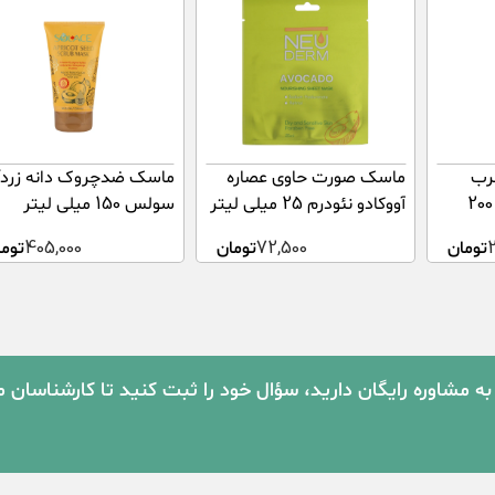
رب
ماسک صورت حاوی عصاره
ماسک ضدچروک دانه زردآ
سبولیفت درمالیفت 200
آووکادو نئودرم 25 میلی لیتر
سولس 150 میلی لیتر
تومان
72,500
تومان
405,000
توما
به مشاوره رایگان دارید، سؤال خود را ثبت کنید تا کارشناسان 