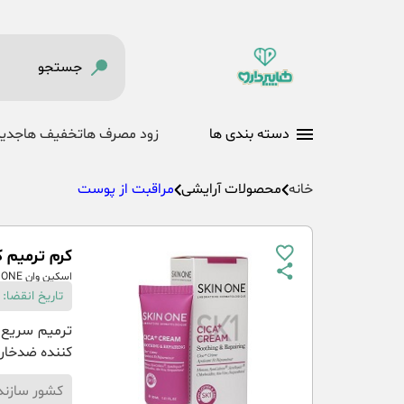
دسته بندی ها
زود مصرف ها
تخفیف ها
جدید
خانه
محصولات آرایشی
مراقبت از پوست
کرم ترمیم کنند
اسکین وان SKIN ONE
تاریخ انقضا: 09-08-1405
ترمیم سریع ا
کننده ضدخار
کشور سازند