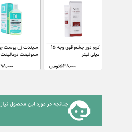
کرم دور چشم قوی وچه 15
سیندت ژل پوست چ
میلی لیتر
میلی لیتر
538,000
تومان
298,000
چنانچه در مورد این محصول نیاز 