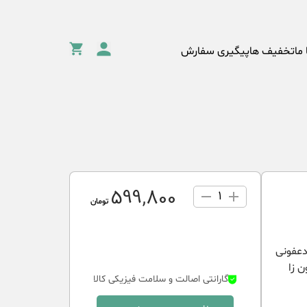
 ما
تخفیف ها
پیگیری سفارش
599٬800
1
تومان
دعفونی
 زا
گارانتی اصالت و سلامت فیزیکی کالا