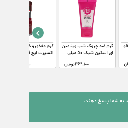
لو
کرم ضد چروک شب ویتامین
کرم مغذی و ضد چروک مدل
ای اسکین شیک 50 میلی
اکسپرت ایج آردن حجم 50
لیتر
میلی لیتر
ن
469,100
تومان
1,099,000
تومان
ما به شما پاسخ دهند.