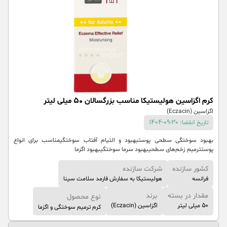
کرم اگزاسین هولیستیکا مناسب بزرگسالان 50 میلی لیتر
اگزاسین (Eczacin)
تاریخ انقضا: 30-09-1404
بهبود سوختگی سطحی پوستبهبود و التیام آفتاب سوختگیمناسب برای انواع
پوستترمیم زخم‌های سطحیبهبود سرما سوختگیبهبود اگزما
کشور سازنده
شرکت سازنده
فرانسه
هولیستیکا به سفارش فارمد سلامت سینا
مقدار در بسته
برند
نوع محصول
50 میلی لیتر
اگزاسین (Eczacin)
کرم ترمیم سوختگی و اگزما