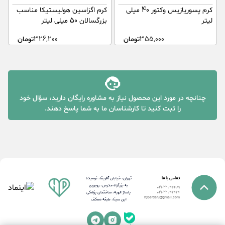
کرم پسوریازیس وکتور 40 میلی
کرم اگزاسین هولیستیکا مناسب
لیتر
بزرگسالان 50 میلی لیتر
کا
355,000
تومان
326,200
تومان
چنانچه در مورد این محصول نیاز به مشاوره رایگان دارید، سؤال خود
را ثبت کنید تا کارشناسان ما به شما پاسخ دهند.
تماس با ما
تهران، خیابان آفریقا، نرسیده
به بزرگراه مدرس، روبروی
021-22046489
پاساژ الهیه، ساختمان پزشکی
021-22041414
hyperdaru@gmail.com
ابن سینا، طبقه همکف