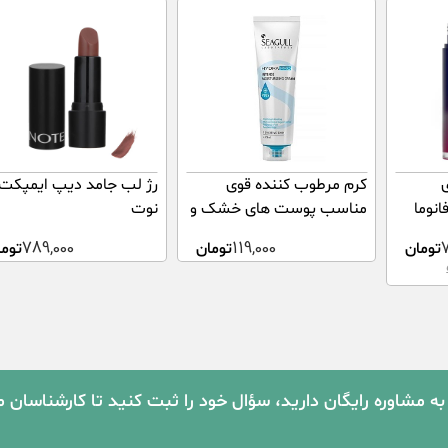
ی
کرم مرطوب کننده قوی
ب فانوما
مناسب پوست های خشک و
نوت
حساس حاوی عصاره گیاهی
تومان
119,000
تومان
789,000
توما
سی گل 75 میلی لیتر
به مشاوره رایگان دارید، سؤال خود را ثبت کنید تا کارشناسان 