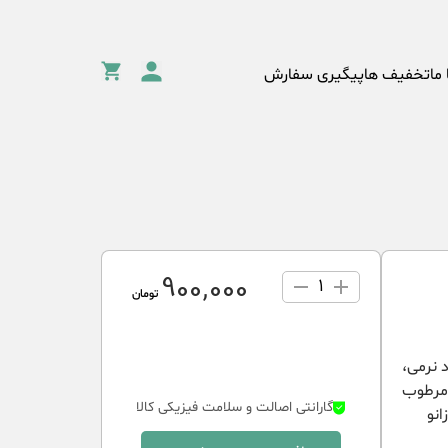
 ما
تخفیف ها
پیگیری سفارش
900٬000
1
تومان
 نرمی،
 مرطوب
گارانتی اصالت و سلامت فیزیکی کالا
انو