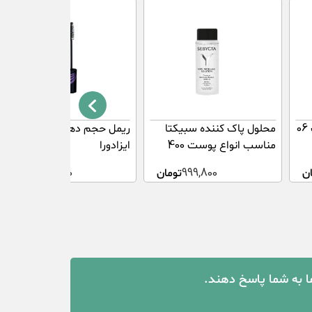
رژ لب جامد دیپ ایمپکت 06
محلول پاک کننده سبیکتا
ریمل حجم دهنده بیگ بولد
مناسب انواع پوست 400
ایزادورا
میلی لیتر
ن
999,800
تومان
756,000
تومان
ما به شما پاسخ دهند.