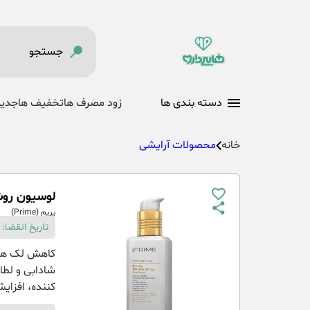
دسته بندی ها
زود مصرف ها
تخفیف ها
جدید
خانه
محصولات آرایشی
لوسیون روشن کن
پریم (Prime)
تاریخ انقضا: 31-06-1405
کاهش لک های 
شادابی و لطا
کننده، افزایش