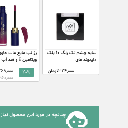
سایه چشم تک رنگ 10 بلک
رژ لب مایع مات حاو
دایموند مای
ویتامین E و ضد آ
شماره 09
324,000
تومان
768,000
20%
960,000
چنانچه در مورد این محصول نیاز 