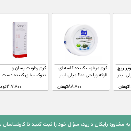
پر ریچ
کرم مرطوب کننده کاسه ای
کرم رطوبت رسان و
آلوئه ورا جی 200 میلی لیتر
دتوکسیفای کننده دست
مناسب پوست خشک
1
تومان
88,700
تومان
217,800
توما
ژنوبایوتیک 75 میلی لیتر
به مشاوره رایگان دارید، سؤال خود را ثبت کنید تا کارشناسان 