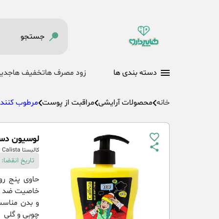
دسته بندی ها
زود مصرف ها
تخفیف ها
جدید
خانه
محصولات آرایشی
مراقبت از پوست
مرطوب کننده
لوسیون دست و 
کالیستا Calista
تاریخ انقضا: 31-03-1410
حاوی پنج روغ
خاصیت ضد ال
چوبی و گلی