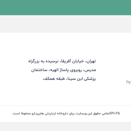
تهران، خیابان آفریقا، نرسیده به بزرگراه
مدرس، روبروی پاساژ الهیه، ساختمان
پزشکی ابن سینا، طبقه همکف
hy
2025©
تمامی حقوق این وبسایت برای داروخانه اینترنتی هایپردارو محفوظ است.