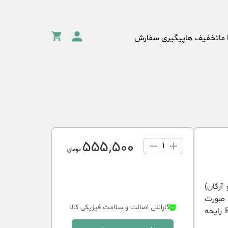
 ما
تخفیف ها
پیگیری سفارش
555٬500
1
تومان
آرگان)
 صورت
گارانتی اصالت و سلامت فیزیکی کالا
و بدن مناسب برای انواع پوست آبرسان و مرطوب کننده ویتامین E و ویتامین B5 رایحه