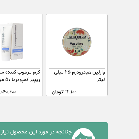
وازلین هیدرودرم 25 میلی
کرم مرطوب کننده سو
لیتر
ریپیر کمپودرما 50 میلی لیتر
32,100
تومان
,040,600
چنانچه در مورد این محصول نیاز 