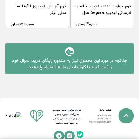
کرم مرطوب کننده قوی با خاصیت
کرم آبرسان قوی روز لاگونا 100
س
آبرسانی لیمپیو حجم 50 میل
میلی لیتر
م
40,000
تومان
500,000
تومان
چنانچه در مورد این محصول نیاز به مشاوره رایگان دارید، سؤال خود
را ثبت کنید تا کارشناسان ما به شما پاسخ دهند.
تماس با ما
تهران، خیابان آفریقا، نرسیده
به بزرگراه مدرس، روبروی
021-22046489
پاساژ الهیه، ساختمان پزشکی
021-22041414
hyperdaru@gmail.com
ابن سینا، طبقه همکف