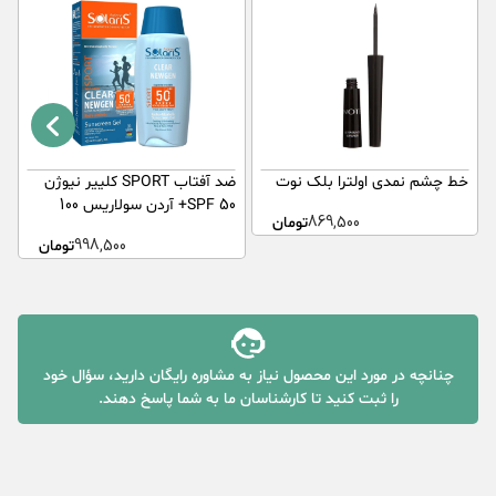
خط چشم نمدی اولترا بلک نوت
ضد آفتاب SPORT کلییر نیوژن
ا
SPF 50+ آردن سولاریس 100
ر
869,500
تومان
میلی لیتر
998,500
تومان
چنانچه در مورد این محصول نیاز به مشاوره رایگان دارید، سؤال خود
را ثبت کنید تا کارشناسان ما به شما پاسخ دهند.