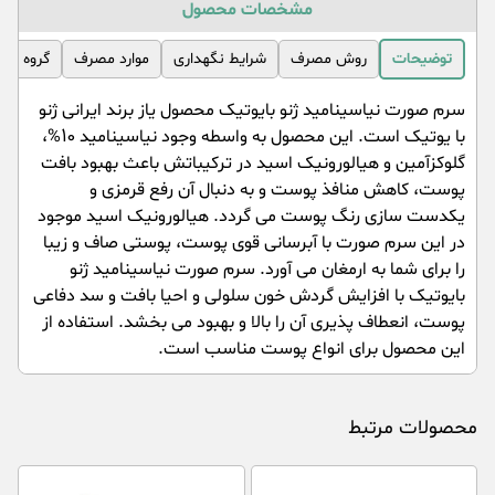
مشخصات محصول
توضیحات
روش مصرف
شرایط نگهداری
موارد مصرف
گروه مص
سرم صورت نیاسینامید ژنو بایوتیک محصول یاز برند ایرانی ژنو
با یوتیک است. این محصول به واسطه وجود نیاسینامید 10%،
گلوکزآمین و هیالورونیک اسید در ترکیباتش باعث بهبود بافت
پوست، کاهش منافذ پوست و به دنبال آن رفع قرمزی و
یکدست سازی رنگ پوست می گردد. هیالورونیک اسید موجود
در این سرم صورت با آبرسانی قوی پوست، پوستی صاف و زیبا
را برای شما به ارمغان می آورد. سرم صورت نیاسینامید ژنو
بایوتیک با افزایش گردش خون سلولی و احیا بافت و سد دفاعی
پوست، انعطاف پذیری آن را بالا و بهبود می بخشد. استفاده از
این محصول برای انواع پوست مناسب است.
محصولات مرتبط