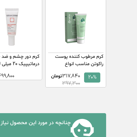
کرم مرطوب کننده پوست
کرم دور چشم و ضد 
راکوتن مناسب انواع
درماتیپیک 20 میلی لیتر
پوست75 میلی لیتر
317,840
تومان
499,800
20%
397,300
چنانچه در مورد این محصول نیاز 