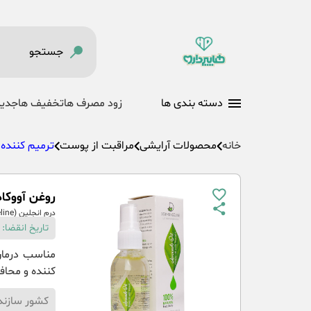
دسته بندی ها
زود مصرف ها
تخفیف ها
جدید
خانه
محصولات آرایشی
مراقبت از پوست
ترمیم کننده
روغن آووکادو درم
درم انجلین (Dermangeline)
تاریخ انقضا: 30-08-1404
مناسب درمان
کننده و محاف
کشور سازند